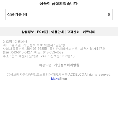
- 상품이 품절되었습니다. -
상품리뷰
[4]
상점정보
PC버젼
이용안내
고객센터
커뮤니티
상호명 : 성원상사
대표 : 유덕열 | 개인정보 보호 책임자 : 김남영
사업자등록번호 :304-05-66855 | 통신판매업신고번호 : 제천시청 제147호
전화 : 043-645-6427 | 팩스 : 043-653-4589
주소 : 충북 제천시 신백로 124 (구,신백동 96-3번지)
이용약관
|
개인정보처리방침
ⓒ쉐보레자동차부품,르노코리아자동차부품,ACDELCO All rights reserved.
Make
Shop