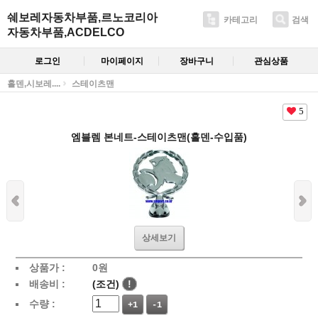
쉐보레자동차부품,르노코리아
카테고리
검색
자동차부품,ACDELCO
로그인
마이페이지
장바구니
관심상품
홀덴,시보레....
스테이츠맨
5
엠블렘 본네트-스테이츠맨(홀덴-수입품)
상세보기
상품가 :
0
원
배송비 :
(조건)
!
수량 :
+1
-1