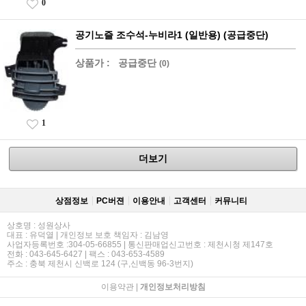
0
공기노즐 조수석-누비라1 (일반용) (공급중단)
상품가 :
공급중단
(0)
1
더보기
상점정보
PC버젼
이용안내
고객센터
커뮤니티
상호명 : 성원상사
대표 : 유덕열 | 개인정보 보호 책임자 : 김남영
사업자등록번호 :304-05-66855 | 통신판매업신고번호 : 제천시청 제147호
전화 : 043-645-6427 | 팩스 : 043-653-4589
주소 : 충북 제천시 신백로 124 (구,신백동 96-3번지)
이용약관
|
개인정보처리방침