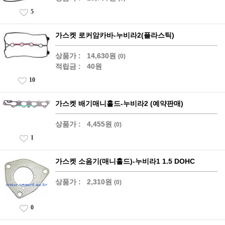
5
가스켓 로커암카바-누비라2(플라스틱)
상품가 :
14,630원
(0)
적립금 :
40원
10
가스켓 배기매니홀드-누비라2 (예약판매)
상품가 :
4,455원
(0)
1
가스켓 소음기(매니홀드)-누비라1 1.5 DOHC
상품가 :
2,310원
(0)
0