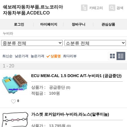
쉐보레자동차부품,르노코리아
카테고리
검색
자동차부품,ACDELCO
로그인
마이페이지
장바구니
관심상품
누비라
최신순
낮은가격
높은가격
상품명
최다리뷰
1 - 20
ECU MEM-CAL 1.5 DOHC A/T-누비라1 (공급중단)
상품가 :
공급중단
(0)
적립금 :
100원
0
가스켓 로커암카바-누비라,라노스(알루미늄)
상품가 :
13,795원
(0)