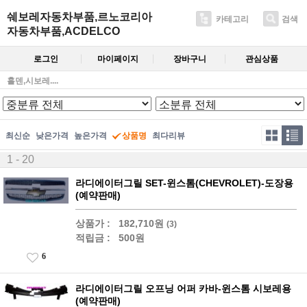
쉐보레자동차부품,르노코리아
카테고리
검색
자동차부품,ACDELCO
로그인
마이페이지
장바구니
관심상품
홀덴,시보레....
최신순
낮은가격
높은가격
상품명
최다리뷰
1 - 20
라디에이터그릴 SET-윈스톰(CHEVROLET)-도장용
(예약판매)
상품가 :
182,710원
(3)
적립금 :
500원
6
라디에이터그릴 오프닝 어퍼 카바-윈스톰 시보레용
(예약판매)