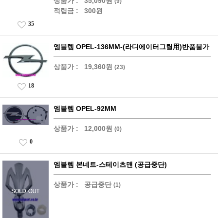
상품가 :
35,090원
(9)
적립금 :
300원
35
엠블렘 OPEL-136MM-(라디에이터그릴用)반품불가
상품가 :
19,360원
(23)
18
엠블렘 OPEL-92MM
상품가 :
12,000원
(0)
0
엠블렘 본네트-스테이츠맨 (공급중단)
상품가 :
공급중단
(1)