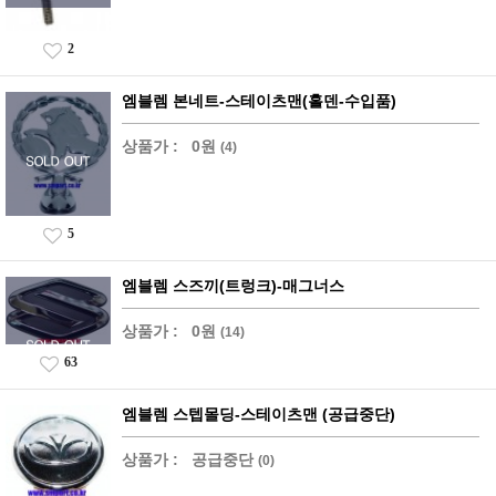
2
엠블렘 본네트-스테이츠맨(홀덴-수입품)
상품가 :
0원
(4)
5
엠블렘 스즈끼(트렁크)-매그너스
상품가 :
0원
(14)
63
엠블렘 스텝몰딩-스테이츠맨 (공급중단)
상품가 :
공급중단
(0)