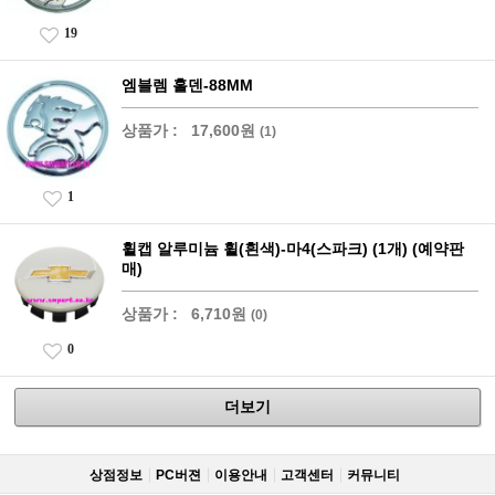
19
엠블렘 홀덴-88MM
상품가 :
17,600원
(1)
1
휠캡 알루미늄 휠(흰색)-마4(스파크) (1개) (예약판
매)
상품가 :
6,710원
(0)
0
더보기
상점정보
PC버젼
이용안내
고객센터
커뮤니티