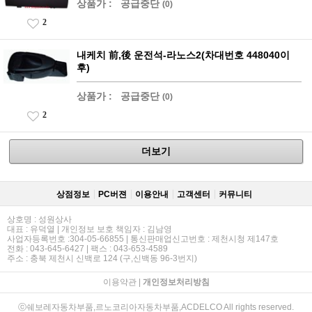
상품가 :
공급중단
(0)
2
내케치 前,後 운전석-라노스2(차대번호 448040이
후)
상품가 :
공급중단
(0)
2
더보기
상점정보
PC버젼
이용안내
고객센터
커뮤니티
상호명 : 성원상사
대표 : 유덕열 | 개인정보 보호 책임자 : 김남영
사업자등록번호 :304-05-66855 | 통신판매업신고번호 : 제천시청 제147호
전화 : 043-645-6427 | 팩스 : 043-653-4589
주소 : 충북 제천시 신백로 124 (구,신백동 96-3번지)
이용약관
|
개인정보처리방침
ⓒ쉐보레자동차부품,르노코리아자동차부품,ACDELCO All rights reserved.